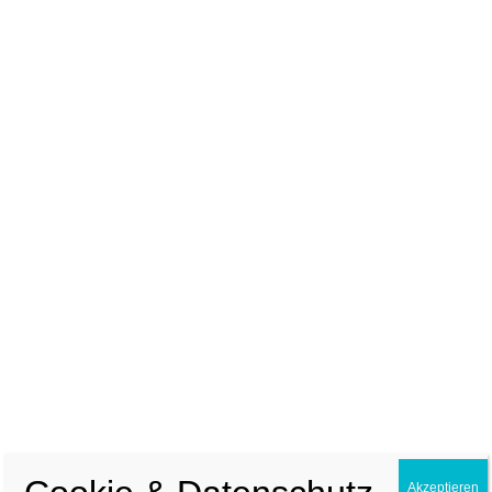
Zum Kalender hinzufügen
Details
Datum:
10. Februar 2025
Zeit:
19:00 - 21:00
Website:
https://ausbildung.slrg.ch/Kurskalender#detail&
AED%20%2F%202025-02-BLS
Veranstalter
Akzeptieren